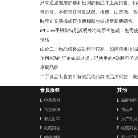
只有通過層層篩选和檢測的物品才上架銷售。仍
無拆修。不銷售任何測試機、板機、山寨機、高
時禁止充新機或官換機翻新包裝後當新機銷售。
iPhone手機除特別說明外均為原生無鎖，無
價格
由於二手物品價格波動頻率較高，如購買後物品
使用A碼的訂單如需退貨，已使用的A碼將不予
專屬品牌
二手良品出售的所有物品均記錄物品序列號，嚴
會員服務
其他
聯系我們
品牌專區
退換服務
禮品券
曆史訂單
推广會員
收藏列表
收藏列表
網站地圖
曆史訂單