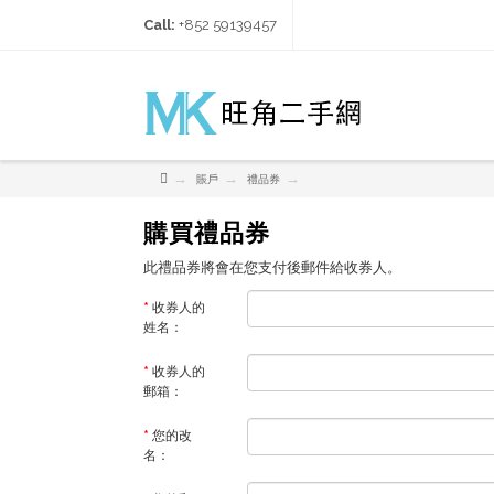
Call:
+852 59139457‬
→
→
→
賬戶
禮品券
購買禮品券
此禮品券將會在您支付後郵件給收券人。
收券人的
姓名：
收券人的
郵箱：
您的改
名：