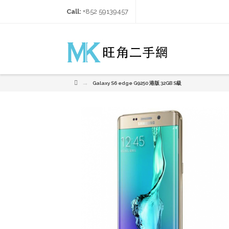
Call:
+852 59139457‬
→
Galaxy S6 edge G9250 港版 32GB S級