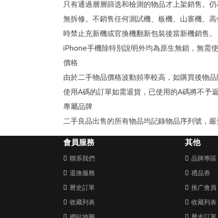
只有通過層層篩选和檢測的物品才上架銷售。仍
無拆修。不銷售任何測試機、板機、山寨機、高
時禁止充新機或官換機翻新包裝後當新機銷售。
iPhone手機除特別說明外均為原生無鎖，無
價格
由於二手物品價格波動頻率較高，如購買後物品
使用A碼的訂單如需退貨，已使用的A碼將不予
專屬品牌
二手良品出售的所有物品均記錄物品序列號，嚴
會員服務
其他
聯系我們
品牌專區
退換服務
禮品券
曆史訂單
推广會員
收藏列表
收藏列表
網站地圖
曆史訂單