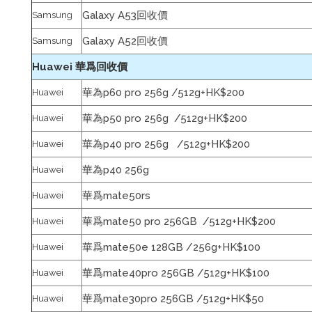
Galaxy A53回收價
Samsung
Galaxy A52回收價
Samsung
Huawei 華爲回收價
華為p60 pro 256g
/
512g+HK$200
Huawei
華為p50 pro 256g /
512g+HK$200
Huawei
華為p40 pro 256g /
512g+HK$200
Huawei
華為p40 256g
Huawei
華爲mate50rs
Huawei
華爲mate50 pro 256GB
/
512g+HK$200
Huawei
華爲mate50e 128GB
/
256g+HK$100
Huawei
華爲mate40pro 256GB
/
512g+HK$100
Huawei
華爲mate30pro 256GB
/
512g+
HK$50
Huawei